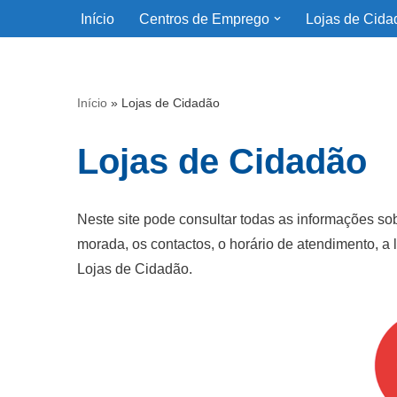
Início
Centros de Emprego
Lojas de Cida
Avançar
para
o
Início
»
Lojas de Cidadão
conteúdo
Lojas de Cidadão
Neste site pode consultar todas as informações s
morada, os contactos, o horário de atendimento, a
Lojas de Cidadão.