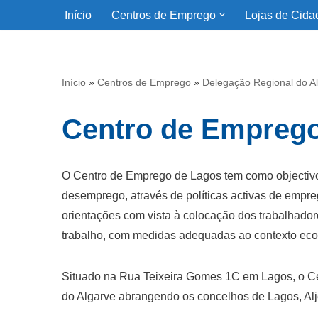
Início
Centros de Emprego
Lojas de Cida
Avançar
para
o
Início
»
Centros de Emprego
»
Delegação Regional do A
conteúdo
Centro de Empreg
O Centro de Emprego de Lagos tem como objectivo
desemprego, através de políticas activas de empr
orientações com vista à colocação dos trabalhado
trabalho, com medidas adequadas ao contexto eco
Situado na Rua Teixeira Gomes 1C em Lagos, o Ce
do Algarve abrangendo os concelhos de Lagos, Alje