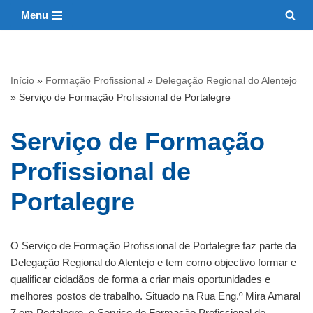
Menu
Avançar
para
o
Início
»
Formação Profissional
»
Delegação Regional do Alentejo
conteúdo
»
Serviço de Formação Profissional de Portalegre
Serviço de Formação
Profissional de
Portalegre
O Serviço de Formação Profissional de Portalegre faz parte da
Delegação Regional do Alentejo e tem como objectivo formar e
qualificar cidadãos de forma a criar mais oportunidades e
melhores postos de trabalho. Situado na Rua Eng.º Mira Amaral
7 em Portalegre, o Serviço de Formação Profissional de