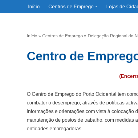
Início
Centros de Emprego
Lojas de Cida
Avançar
para
o
Início
»
Centros de Emprego
»
Delegação Regional do N
conteúdo
Centro de Emprego
(Encerr
O Centro de Emprego do Porto Ocidental tem como
combater o desemprego, através de políticas act
informações e orientações com vista à colocação d
manutenção de postos de trabalho, com medidas a
entidades empregadoras.