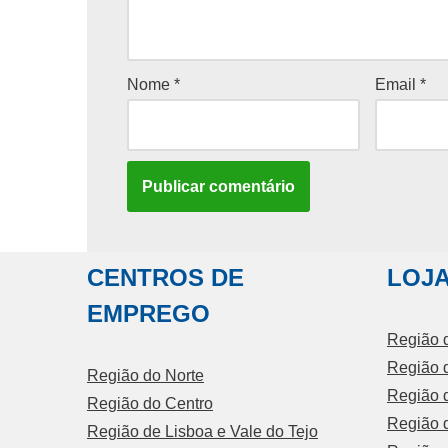
Nome
*
Email
*
CENTROS DE
LOJA
EMPREGO
Região 
Região 
Região do Norte
Região d
Região do Centro
Região d
Região de Lisboa e Vale do Tejo