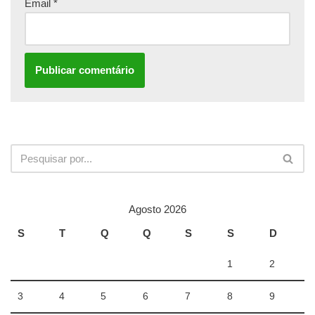
Email
*
Agosto 2026
S
T
Q
Q
S
S
D
1
2
3
4
5
6
7
8
9