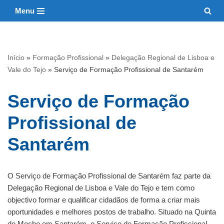
Menu
Avançar
para
o
Início
»
Formação Profissional
»
Delegação Regional de Lisboa e
conteúdo
Vale do Tejo
»
Serviço de Formação Profissional de Santarém
Serviço de Formação
Profissional de
Santarém
O Serviço de Formação Profissional de Santarém faz parte da
Delegação Regional de Lisboa e Vale do Tejo e tem como
objectivo formar e qualificar cidadãos de forma a criar mais
oportunidades e melhores postos de trabalho. Situado na Quinta
do Mocho em Santarém, o Serviço de Formação Profissional