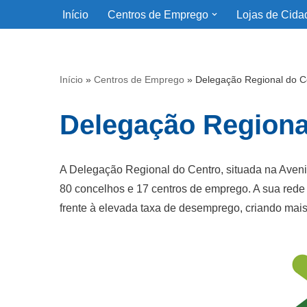
Início
Centros de Emprego
Lojas de Cida
Avançar
para
o
Início
»
Centros de Emprego
»
Delegação Regional do C
conteúdo
Delegação Regiona
A Delegação Regional do Centro, situada na Aven
80 concelhos e 17 centros de emprego. A sua rede
frente à elevada taxa de desemprego, criando mais