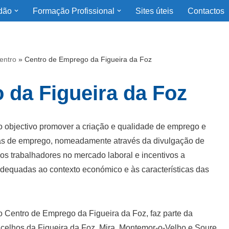
dão
Formação Profissional
Sites úteis
Contactos
entro
»
Centro de Emprego da Figueira da Foz
 da Figueira da Foz
 objectivo promover a criação e qualidade de emprego e
ivas de emprego, nomeadamente através da divulgação de
os trabalhadores no mercado laboral e incentivos a
dequadas ao contexto económico e às características das
o Centro de Emprego da Figueira da Foz, faz parte da
elhos da Figueira da Foz, Mira, Montemor-o-Velho e Soure.