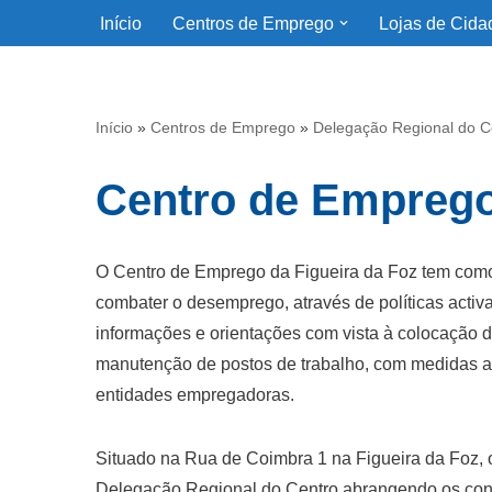
Início
Centros de Emprego
Lojas de Cida
Avançar
para
o
Início
»
Centros de Emprego
»
Delegação Regional do C
conteúdo
Centro de Emprego
O Centro de Emprego da Figueira da Foz tem como
combater o desemprego, através de políticas act
informações e orientações com vista à colocação d
manutenção de postos de trabalho, com medidas a
entidades empregadoras.
Situado na Rua de Coimbra 1 na Figueira da Foz, 
Delegação Regional do Centro abrangendo os conc