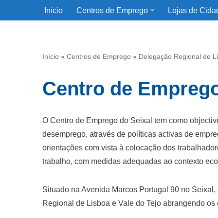
Início
Centros de Emprego
Lojas de Cida
Avançar
para
o
Início
»
Centros de Emprego
»
Delegação Regional de Li
conteúdo
Centro de Emprego
O Centro de Emprego do Seixal tem como objectiv
desemprego, através de políticas activas de empr
orientações com vista à colocação dos trabalhado
trabalho, com medidas adequadas ao contexto eco
Situado na Avenida Marcos Portugal 90 no Seixal,
Regional de Lisboa e Vale do Tejo abrangendo os 